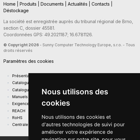
Home
|
Produits
|
Documents
|
Actualités
|
Contacts
|
Déstockage
La société est enregistrée auprès du tribunal régional de Brno,
section C, dossier 45581.
Coordonnées GPS: 49.2021187; 16.6781126.
© Copyright 2026
- Sunny Computer Technology Europe, s.r.o. - Tous
droits réservés
Paramètres des cookies
Présentation de la société
Catalogue actuel des produits
Nous utilisons des
Catalogue de présentation
Manuels
cookies
Exigences d'écoconception (EU) 2019/1782
REACH
Nous utilisons des cookies et
RoHS
d'autres technologies de suivi pour
Centrale photovoltaïque
améliorer votre expérience de
navigation sur notre site, pour vous