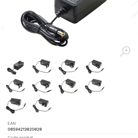
EAN
08594213820828
Code produit