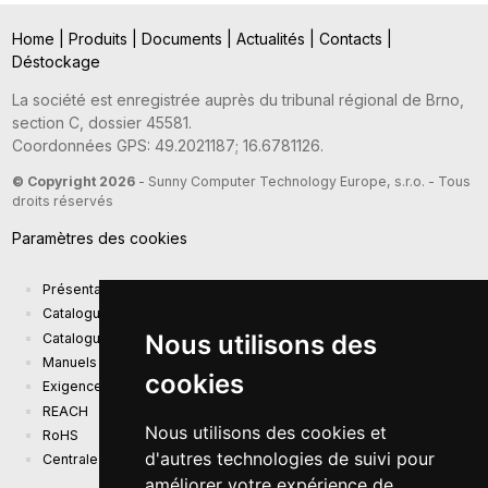
Home
|
Produits
|
Documents
|
Actualités
|
Contacts
|
Déstockage
La société est enregistrée auprès du tribunal régional de Brno,
section C, dossier 45581.
Coordonnées GPS: 49.2021187; 16.6781126.
© Copyright 2026
- Sunny Computer Technology Europe, s.r.o. - Tous
droits réservés
Paramètres des cookies
Présentation de la société
Catalogue actuel des produits
Nous utilisons des
Catalogue de présentation
Manuels
cookies
Exigences d'écoconception (EU) 2019/1782
REACH
Nous utilisons des cookies et
RoHS
d'autres technologies de suivi pour
Centrale photovoltaïque
améliorer votre expérience de