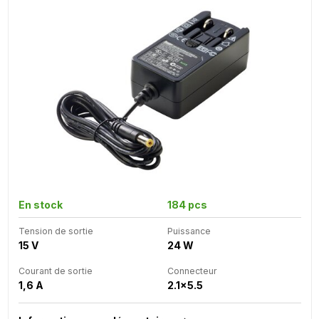
En stock
184 pcs
Tension de sortie
Puissance
15 V
24 W
Courant de sortie
Connecteur
1,6 A
2.1x5.5