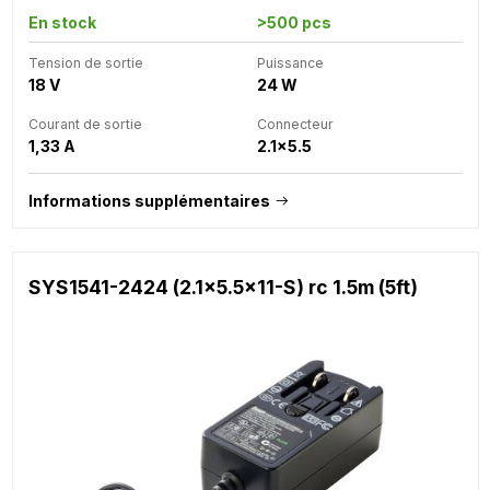
En stock
>500 pcs
Tension de sortie
Puissance
18 V
24 W
Courant de sortie
Connecteur
1,33 A
2.1x5.5
Informations supplémentaires
SYS1541-2424 (2.1x5.5x11-S) rc 1.5m (5ft)