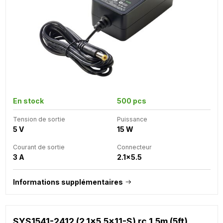
En stock
500 pcs
Tension de sortie
Puissance
5 V
15 W
Courant de sortie
Connecteur
3 A
2.1x5.5
Informations supplémentaires
SYS1541-2412 (2.1x5.5x11-S) rc 1.5m (5ft)