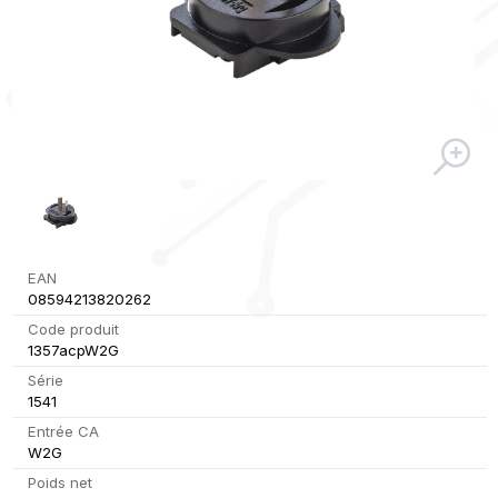
EAN
08594213820262
Code produit
1357acpW2G
Série
1541
Entrée CA
W2G
Poids net