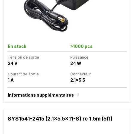
En stock
>1000 pcs
Tension de sortie
Puissance
24 V
24 W
Courant de sortie
Connecteur
1 A
2.1x5.5
Informations supplémentaires
SYS1541-2415 (2.1x5.5x11-S) rc 1.5m (5ft)