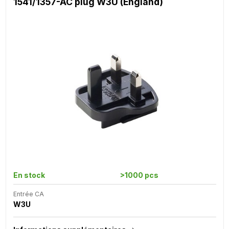
1541/1357-AC plug W3U (England)
En stock
>1000 pcs
Entrée CA
W3U