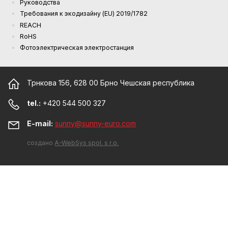
Руководства
Требования к экодизайну (EU) 2019/1782
REACH
RoHS
Фотоэлектрическая электростанция
Трнкова 156, 628 00 Брно Чешская республика
tel.:
+420 544 500 327
E-mail:
sunny@sunny-euro.com
создано
A-WebSys spol. s r.o.