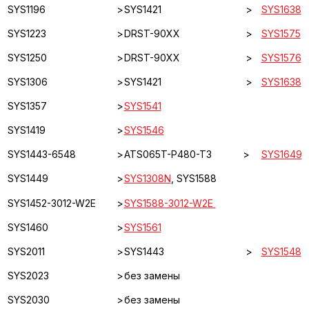
SYS1196
>
SYS1421
>
SYS1638
SYS1223
>
DRST-90XX
>
SYS1575
SYS1250
>
DRST-90XX
>
SYS1576
SYS1306
>
SYS1421
>
SYS1638
SYS1357
>
SYS1541
SYS1419
>
SYS1546
SYS1443-6548
>
ATS065T-P480-T3
>
SYS1649
SYS1449
>
SYS1308N
, SYS1588
SYS1452-3012-W2E
>
SYS1588-3012-W2E
SYS1460
>
SYS1561
SYS2011
>
SYS1443
>
SYS1548
SYS2023
>
без замены
SYS2030
>
без замены