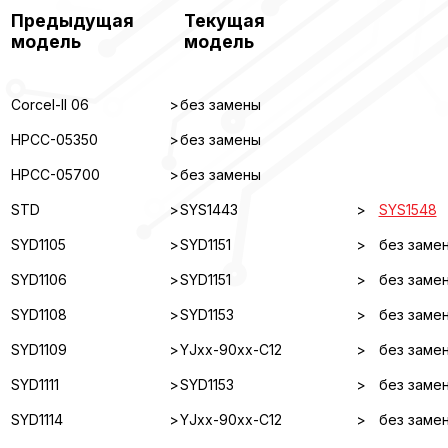
Предыдущая
Текущая
модель
модель
Corcel-II 06
>
без замены
HPCC-05350
>
без замены
HPCC-05700
>
без замены
STD
>
SYS1443
>
SYS1548
SYD1105
>
SYD1151
>
без заме
SYD1106
>
SYD1151
>
без заме
SYD1108
>
SYD1153
>
без заме
SYD1109
>
YJxx-90xx-C12
>
без заме
SYD1111
>
SYD1153
>
без заме
SYD1114
>
YJxx-90xx-C12
>
без заме