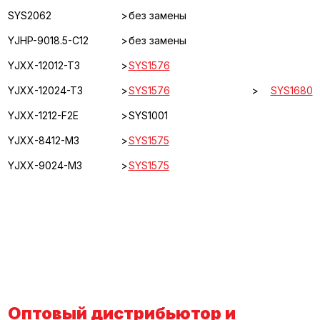
SYS2062
>
без замены
YJHP-9018.5-C12
>
без замены
YJXX-12012-T3
>
SYS1576
YJXX-12024-T3
>
SYS1576
>
SYS1680
YJXX-1212-F2E
>
SYS1001
YJXX-8412-M3
>
SYS1575
YJXX-9024-M3
>
SYS1575
Оптовый дистрибьютор и