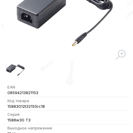
EAN
08594213821153
Код товара
15883012t32155rc18
Серия
1588w30 T3
Выходное напряжение