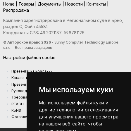
Home
|
Товары
|
Документы
|
Новости
|
Контакты
|
Распродажа
Компания зарегистрирована в Региональном суде в Брно,
раздел С, Файл 45581.
Координаты GPS: 49.2021187; 16.6781126.
© Авторское право 2026
- Sunny Computer Technology Europe,
s.r.o. - Все права защищены
Настройки файлов cookie
Презентация компании
Kаталог продукции
Презентационный каталог
Мы используем куки
Руководства
Требования к экодизайну (EU) 2019/1782
Мы используем файлы куки и
REACH
другие технологии отслеживания
RoHS
для улучшения вашего просмотра
Фотоэлектрическая электростанция
на нашем веб-сайте, чтобы
показывать вам