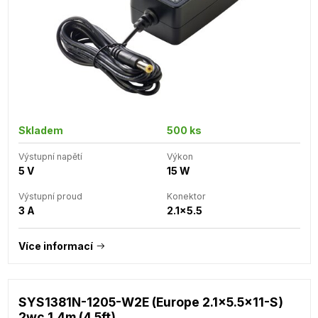
Skladem
500 ks
Výstupní napětí
Výkon
5 V
15 W
Výstupní proud
Konektor
3 A
2.1x5.5
Více informací
SYS1381N-1205-W2E (Europe 2.1x5.5x11-S)
2wc 1.4m (4.5ft)