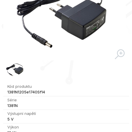
Kód produktu
1381N1205e1740Sf14
Série
1381N
Výstupní napětí
5 V
Výkon