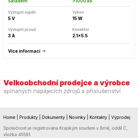
Skladem
>1000 ks
Výstupní napětí
Výkon
5 V
15 W
Výstupní proud
Konektor
3 A
2.1x5.5
Více informací
Velkoobchodní prodejce a výrobce
spínaných napájecích zdrojů a příslušenství
Home
|
Produkty
|
Dokumenty
|
Novinky
|
Kontakty
|
Výprodej
Společnost je registrována Krajským soudem v Brně, oddíl C,
vložka 45581.