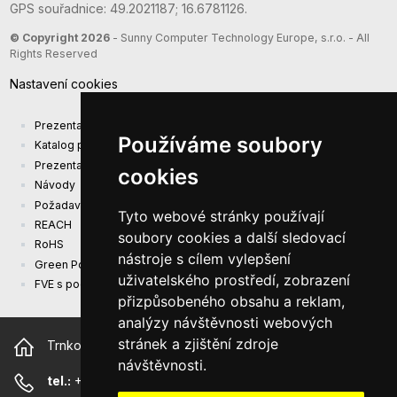
GPS souřadnice: 49.2021187; 16.6781126.
© Copyright 2026
- Sunny Computer Technology Europe, s.r.o. - All
Rights Reserved
Nastavení cookies
Prezentace společnosti
Používáme soubory
Katalog produktů
Prezentacni katalog
cookies
Návody
Požadavky na ekodesign (EU) 2019/1782
Tyto webové stránky používají
REACH
soubory cookies a další sledovací
RoHS
nástroje s cílem vylepšení
Green Power
uživatelského prostředí, zobrazení
FVE s podporou EU
přizpůsobeného obsahu a reklam,
analýzy návštěvnosti webových
stránek a zjištění zdroje
Trnkova 2881/156, 628 00 Brno Česká republika
návštěvnosti.
tel.:
+420 544 500 327