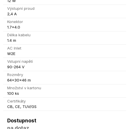
12 W
Výstupní proud
2,4 A
Konektor
1.7x4.0
Délka kabelu
1.4 m
AC Inlet
W2E
Vstupní napětí
90-264 V
Rozměry
64x30x46 m
Množství v kartonu
100 ks
Certifikáty
CB, CE, TUV/GS
Dostupnost
na dotaz