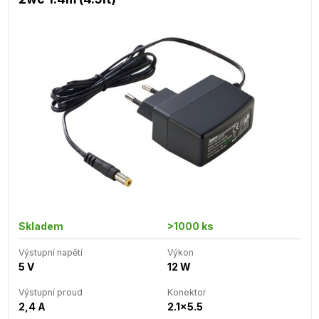
Skladem
>1000 ks
Výstupní napětí
Výkon
5 V
12 W
Výstupní proud
Konektor
2,4 A
2.1x5.5