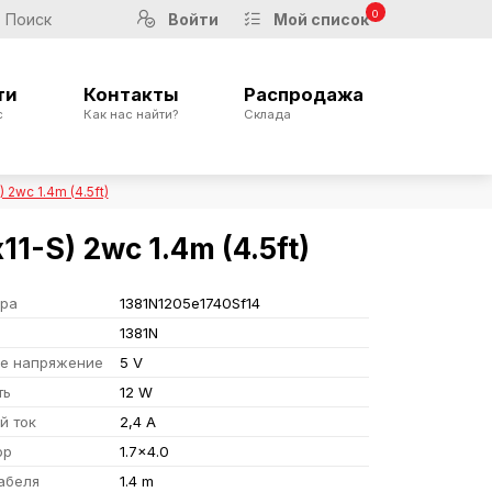
0
Войти
Мой список
ти
Контакты
Распродажа
с
Как нас найти?
Склада
2wc 1.4m (4.5ft)
1-S) 2wc 1.4m (4.5ft)
ара
1381N1205e1740Sf14
1381N
е напряжение
5 V
ть
12 W
й ток
2,4 A
ор
1.7x4.0
абеля
1.4 m