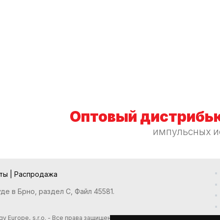
Оптовый дистрибью
импульсных и
кты
|
Распродажа
е в Брно, раздел С, Файл 45581.
y Europe, s.r.o. - Все права защищены