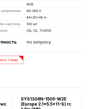
W2E
 напряжение
90-264 V
ы
64x30x46 m
тво картонов
100 шт
каты
CB, CE, TUV/GS
пность
по запросу
ить товар
SYS1308N-1505-W2E
 2wc
(Europe 2.1x5.5x11-S) rc