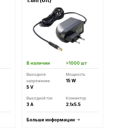
1.8m (6ft)
В наличии
>1000 шт
Выходное
Мощность
15 W
напряжение
5 V
Выходной ток
Коннектор
3 A
2.1x5.5
Больше информации