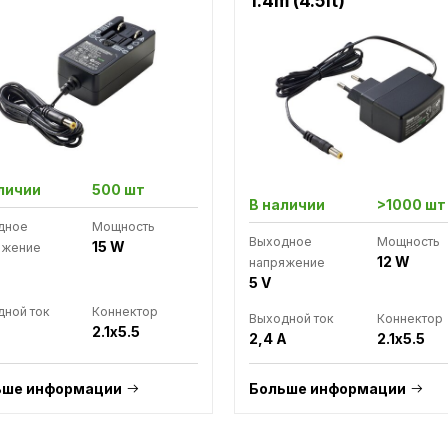
1.4m (4.5ft)
личии
500 шт
В наличии
>1000 шт
дное
Мощность
Выходное
Мощность
15 W
яжение
12 W
напряжение
5 V
ной ток
Коннектор
Выходной ток
Коннектор
2.1x5.5
2,4 A
2.1x5.5
ьше информации
Больше информации