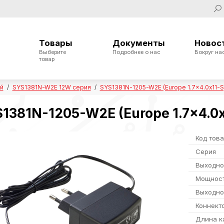
Товары
Документы
Новос
Выберите
Подробнее о нас
Вокруг на
товар
ой
SYS1381N-W2E 12W серия
SYS1381N-1205-W2E (Europe 1.7x4.0x11-S) 
1381N-1205-W2E (Europe 1.7x4.0x1
Код тов
Серия
Выходно
Мощнос
Выходно
Коннект
Длина к