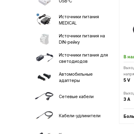
USB-C
Источники питания
MEDICAL
Источники питания на
DIN-рейку
Источники питания для
В на
светодиодов
Выхо
Автомобильные
напр
5 V
адаптеры
Выход
Сетевые кабели
3 A
Кабели-удлинители
Бол