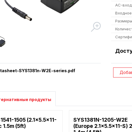
AC-вход
Входное
Размер
Количес
Сертифи
Досту
tasheet-SYS1381n-W2E-series.pdf
Добав
тернативные продукты
1541-1505 (2.1x5.5x11-
SYS1381N-1205-W2E
c 1.5m (5ft)
(Europe 2.1x5.5x11-S)