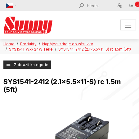
0
Home
Produkty
Napájecí zdroje do zásuvky
SYS1541-Wxx 24W série
SYS1541-2412 (2.1x5.5x11-S) rc 1.5m (5ft)
Zobrazit kategorie
SYS1541-2412 (2.1x5.5x11-S) rc 1.5m
(5ft)