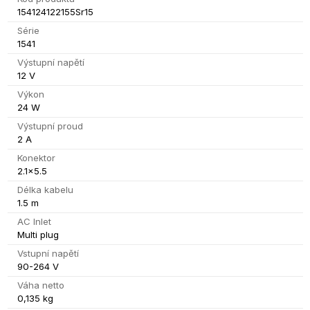
154124122155Sr15
Série
1541
Výstupní napětí
12 V
Výkon
24 W
Výstupní proud
2 A
Konektor
2.1x5.5
Délka kabelu
1.5 m
AC Inlet
Multi plug
Vstupní napětí
90-264 V
Váha netto
0,135 kg