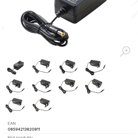
EAN
08594213820811
Kód produktu