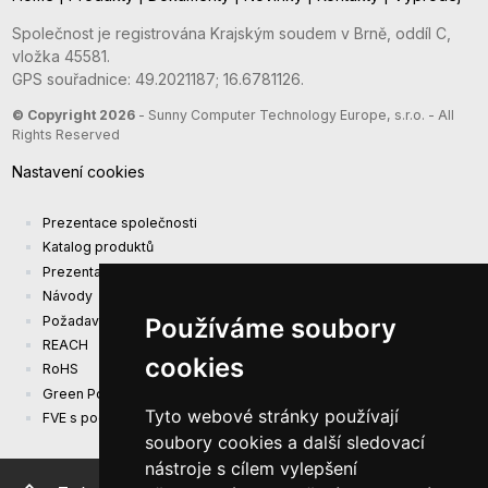
Společnost je registrována Krajským soudem v Brně, oddíl C,
vložka 45581.
GPS souřadnice: 49.2021187; 16.6781126.
© Copyright 2026
- Sunny Computer Technology Europe, s.r.o. - All
Rights Reserved
Nastavení cookies
Prezentace společnosti
Katalog produktů
Prezentacni katalog
Návody
Požadavky na ekodesign (EU) 2019/1782
Používáme soubory
REACH
cookies
RoHS
Green Power
Tyto webové stránky používají
FVE s podporou EU
soubory cookies a další sledovací
nástroje s cílem vylepšení