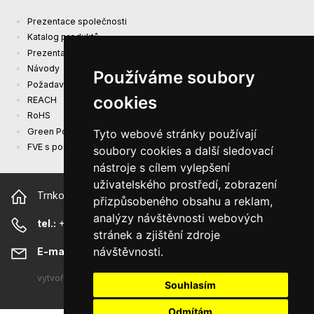
Prezentace společnosti
Katalog produktů
Prezentacni katalog
Návody
Používáme soubory
Požadavky na ekodesign (EU) 2019/1782
cookies
REACH
RoHS
Green Power
Tyto webové stránky používají
FVE s podporou EU
soubory cookies a další sledovací
nástroje s cílem vylepšení
uživatelského prostředí, zobrazení
Trnkova 2881/156, 628 00 Brno Česká republika
přizpůsobeného obsahu a reklam,
analýzy návštěvnosti webových
tel.:
+420 544 500 327
stránek a zjištění zdroje
návštěvnosti.
E-mail:
sunny@sunny-euro.com
vytvořeno
A-WebSys spol. s r.o.
Souhlasím
Odmítám