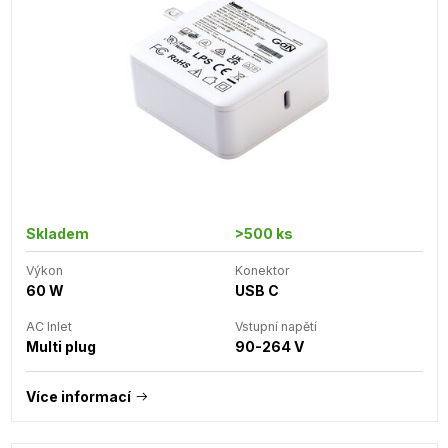
Skladem
>500 ks
Výkon
Konektor
60 W
USB C
AC Inlet
Vstupní napětí
Multi plug
90-264 V
Více informací