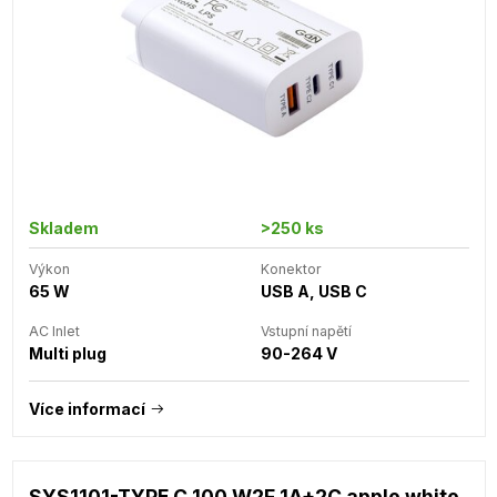
Skladem
>250 ks
Výkon
Konektor
65 W
USB A, USB C
AC Inlet
Vstupní napětí
Multi plug
90-264 V
Více informací
SYS1101-TYPE C 100 W2F 1A+2C apple white