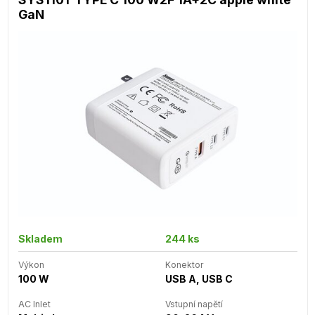
GaN
Skladem
244 ks
Výkon
Konektor
100 W
USB A, USB C
AC Inlet
Vstupní napětí