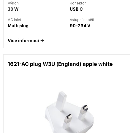
Výkon
Konektor
30 W
USB C
AC Inlet
Vstupní napětí
Multi plug
90-264 V
Více informací
1621-AC plug W3U (England) apple white