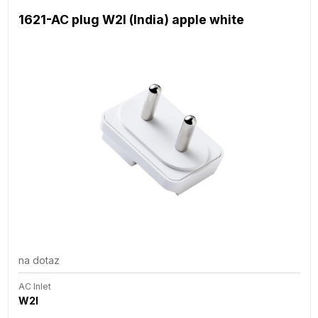
1621-AC plug W2I (India) apple white
na dotaz
AC Inlet
W2I