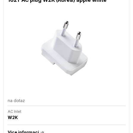
na dotaz
AC Inlet
W2K
Více informací