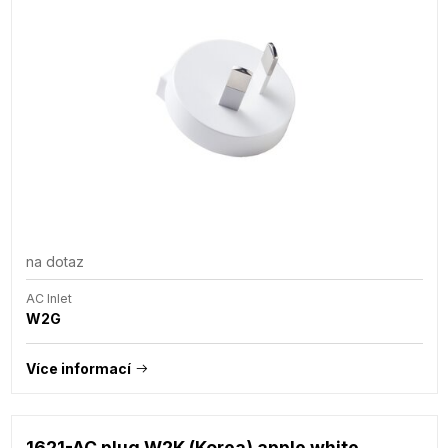
na dotaz
AC Inlet
W2G
Více informací
1621-AC plug W2K (Korea) apple white