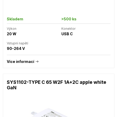
Skladem
>500 ks
Výkon
Konektor
20 W
USB C
Vstupní napětí
90-264 V
Více informací
SYS1102-TYPE C 65 W2F 1A+2C apple white
GaN