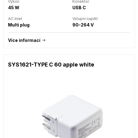
Výkon
Konektor
45 W
USB C
AC Inlet
Vstupní napětí
Multi plug
90-264 V
Více informací
SYS1621-TYPE C 60 apple white