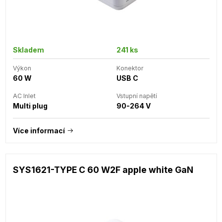
Skladem
241 ks
Výkon
Konektor
60 W
USB C
AC Inlet
Vstupní napětí
Multi plug
90-264 V
Více informací
SYS1621-TYPE C 60 W2F apple white GaN