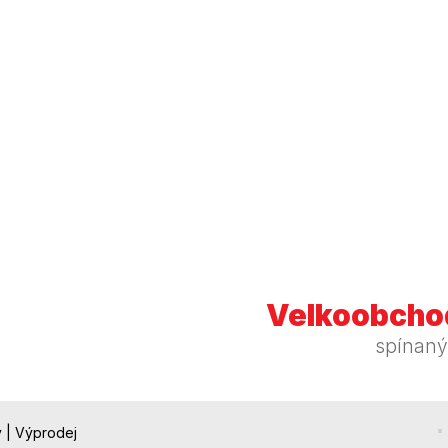
Velkoobchod
spínaný
y
|
Výprodej