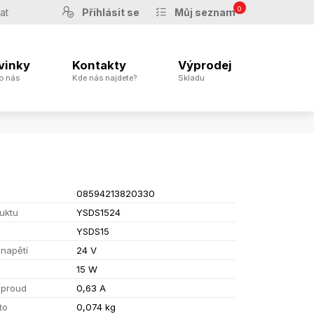
0
Přihlásit se
Můj seznam
vinky
Kontakty
Výprodej
o nás
Kde nás najdete?
Skladu
08594213820330
uktu
YSDS1524
YSDS15
 napětí
24 V
15 W
 proud
0,63 A
to
0,074 kg