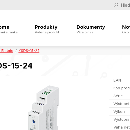
ome
Produkty
Dokumenty
No
vní stránka
Vyberte produkt
Více o nás
Okol
5 série
YSDS-15-24
S-15-24
EAN
Kód prod
Série
Výstupní
Výkon
Výstupní
Váha net