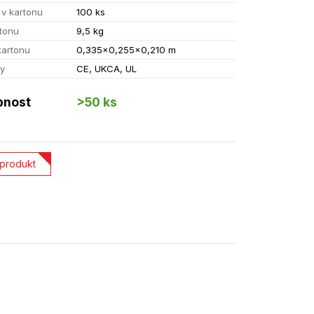
 v kartonu
100 ks
tonu
9,5 kg
kartonu
0,335x0,255x0,210 m
ty
CE, UKCA, UL
pnost
>50 ks
 produkt