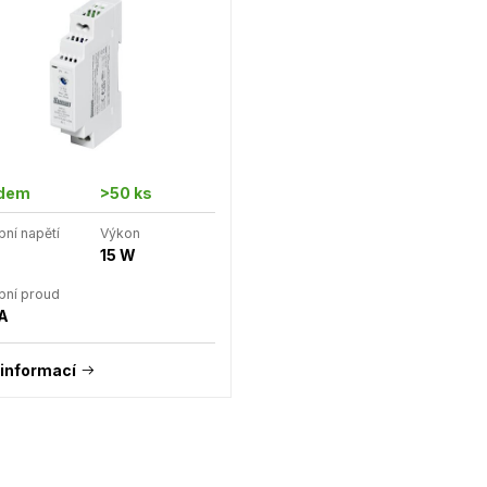
adem
>50 ks
pní napětí
Výkon
15 W
pní proud
 A
 informací