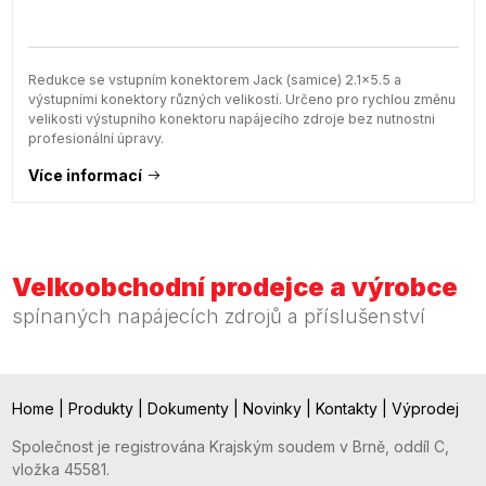
Redukce se vstupním konektorem Jack (samice) 2.1x5.5 a
výstupními konektory různých velikostí. Určeno pro rychlou změnu
velikosti výstupního konektoru napájecího zdroje bez nutnostni
profesionální úpravy.
Více informací
Velkoobchodní prodejce a výrobce
spínaných napájecích zdrojů a příslušenství
Home
|
Produkty
|
Dokumenty
|
Novinky
|
Kontakty
|
Výprodej
Společnost je registrována Krajským soudem v Brně, oddíl C,
vložka 45581.