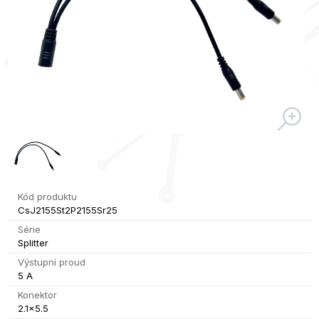
Kód produktu
CsJ2155St2P2155Sr25
Série
Splitter
Výstupní proud
5 A
Konektor
2.1x5.5