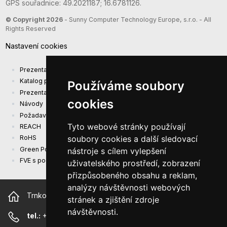
GPS souřadnice: 49.2021187; 16.6781126.
© Copyright 2026
- Sunny Computer Technology Europe, s.r.o. - All
Rights Reserved
Nastavení cookies
Prezentace společnosti
Katalog produktů
Používáme soubory
Prezentacni katalog
cookies
Návody
Požadavky na ekodesign (EU) 2019/1782
Tyto webové stránky používají
REACH
soubory cookies a další sledovací
RoHS
Green Power
nástroje s cílem vylepšení
FVE s podporou EU
uživatelského prostředí, zobrazení
přizpůsobeného obsahu a reklam,
analýzy návštěvnosti webových
Trnkova 2881/156, 628 00 Brno Česká republika
stránek a zjištění zdroje
návštěvnosti.
tel.:
+420 544 500 327