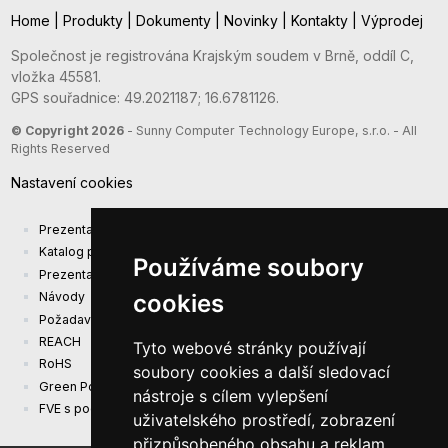
Home
|
Produkty
|
Dokumenty
|
Novinky
|
Kontakty
|
Výprodej
Společnost je registrována Krajským soudem v Brně, oddíl C,
vložka 45581.
GPS souřadnice: 49.2021187; 16.6781126.
© Copyright 2026
- Sunny Computer Technology Europe, s.r.o. - All
Rights Reserved
Nastavení cookies
Prezentace společnosti
Katalog produktů
Používáme soubory
Prezentacni katalog
cookies
Návody
Požadavky na ekodesign (EU) 2019/1782
REACH
Tyto webové stránky používají
RoHS
soubory cookies a další sledovací
Green Power
nástroje s cílem vylepšení
FVE s podporou EU
uživatelského prostředí, zobrazení
přizpůsobeného obsahu a reklam,