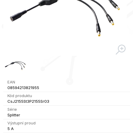
EAN
08594213821955
Kód produktu
CsJ2155St3P2155Sr03
Série
Splitter
Výstupní proud
5 A