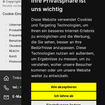
Ihre Privatsphäre ist
© Copyright 2026
- Sunny Computer Technology Europe, s.r.o. - Alle
Rechte vorbehalten
uns wichtig
Cookie-Einstellungen
Diese Website verwendet Cookies
und Targeting Technologien, um
Unternehmenspräsentation
Produktkatalog
Ihnen ein besseres Internet-Erlebnis
Präsentationskatalog
zu ermöglichen und die Werbung,
Benutzerhandbuch und Sicherheitsinformationen
die Sie sehen, besser an Ihre
Ökodesign-Anforderungen (EU) 2019/1782
Bedürfnisse anzupassen. Diese
REACH
Technologien nutzen wir außerdem,
RoHS
um Ergebnisse zu messen, um zu
Photovoltaikanlage
verstehen, woher unsere Besucher
kommen oder um unsere Website
weiter zu entwickeln.
Trnkova 2881/156, 628 00 Brno Tschechische Republik
Alle akzeptieren
tel.:
+420 544 500 327
Ich lehne ab
E-Mail:
sunny@sunny-euro.com
Einstellungen ändern