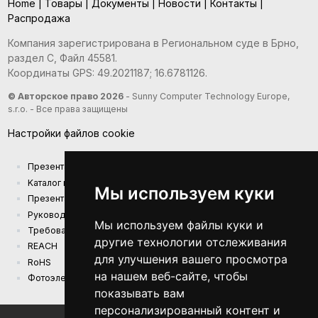
Home
|
Товары
|
Документы
|
Новости
|
Контакты
|
Распродажа
Компания зарегистрирована в Региональном суде в Брно,
раздел С, Файл 45581.
Координаты GPS: 49.2021187; 16.6781126.
© Авторское право 2026
- Sunny Computer Technology Europe,
s.r.o. - Все права защищены
Настройки файлов cookie
Презентация компании
Kаталог продукции
Мы используем куки
Презентационный каталог
Руководства
Мы используем файлы куки и
Требования к экодизайну (EU) 2019/1782
другие технологии отслеживания
REACH
для улучшения вашего просмотра
RoHS
на нашем веб-сайте, чтобы
Фотоэлектрическая электростанция
показывать вам
персонализированный контент и