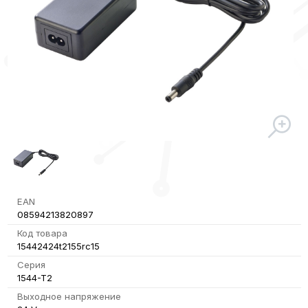
EAN
08594213820897
Код товара
15442424t2155rc15
Серия
1544-T2
Выходное напряжение