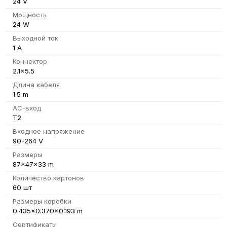
24 V
Мощность
24 W
Выходной ток
1 A
Коннектор
2.1x5.5
Длина кабеля
1.5 m
AC-вход
T2
Входное напряжение
90-264 V
Размеры
87x47x33 m
Количество картонов
60 шт
Размеры коробки
0.435x0.370x0.193 m
Сертификаты