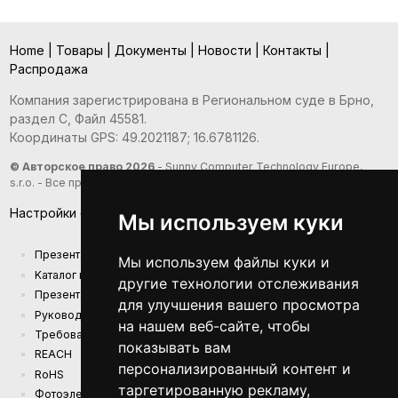
Home
|
Товары
|
Документы
|
Новости
|
Контакты
|
Распродажа
Компания зарегистрирована в Региональном суде в Брно,
раздел С, Файл 45581.
Координаты GPS: 49.2021187; 16.6781126.
© Авторское право 2026
- Sunny Computer Technology Europe,
s.r.o. - Все права защищены
Настройки файлов cookie
Мы используем куки
Презентация компании
Мы используем файлы куки и
Kаталог продукции
другие технологии отслеживания
Презентационный каталог
для улучшения вашего просмотра
Руководства
на нашем веб-сайте, чтобы
Требования к экодизайну (EU) 2019/1782
показывать вам
REACH
персонализированный контент и
RoHS
таргетированную рекламу,
Фотоэлектрическая электростанция