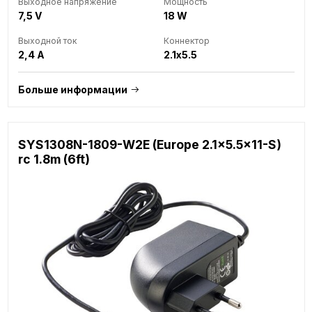
Выходное напряжение
Мощность
7,5 V
18 W
Выходной ток
Коннектор
2,4 A
2.1x5.5
Больше информации
SYS1308N-1809-W2E (Europe 2.1x5.5x11-S)
rc 1.8m (6ft)