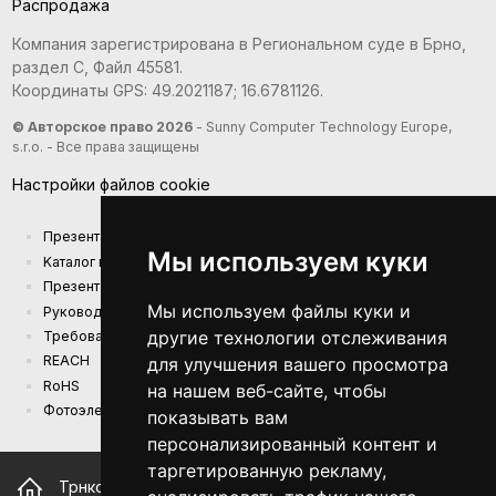
Распродажа
Компания зарегистрирована в Региональном суде в Брно,
раздел С, Файл 45581.
Координаты GPS: 49.2021187; 16.6781126.
© Авторское право 2026
- Sunny Computer Technology Europe,
s.r.o. - Все права защищены
Настройки файлов cookie
Презентация компании
Мы используем куки
Kаталог продукции
Презентационный каталог
Мы используем файлы куки и
Руководства
другие технологии отслеживания
Требования к экодизайну (EU) 2019/1782
REACH
для улучшения вашего просмотра
RoHS
на нашем веб-сайте, чтобы
Фотоэлектрическая электростанция
показывать вам
персонализированный контент и
таргетированную рекламу,
Трнкова 156, 628 00 Брно Чешская республика