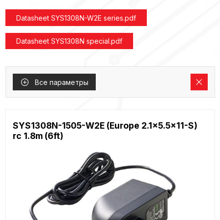
Datasheet SYS1308N-W2E series.pdf
Datasheet SYS1308N special.pdf
Все параметры
SYS1308N-1505-W2E (Europe 2.1x5.5x11-S)
rc 1.8m (6ft)