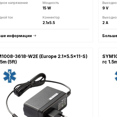
дное напряжение
Мощность
Выходно
15 W
9 V
ной ток
Коннектор
Выходно
2.1x5.5
2 A
ьше информации
Больше
1008-3618-W2E (Europe 2.1x5.5x11-S)
SYM10
.5m (5ft)
rc 1.5m