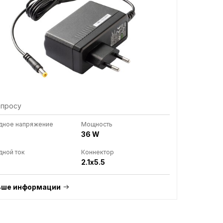
апросу
дное напряжение
Мощность
36 W
ной ток
Коннектор
2.1x5.5
ьше информации