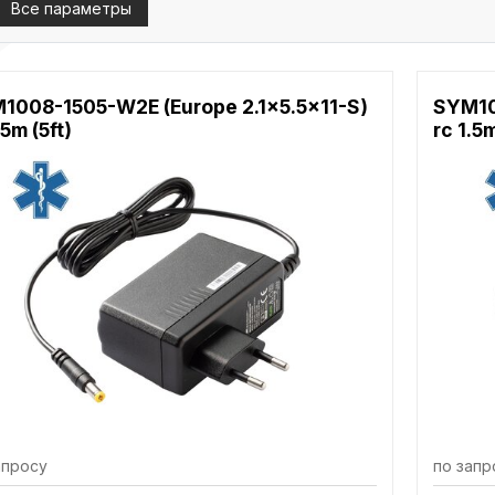
Все параметры
1008-1505-W2E (Europe 2.1x5.5x11-S)
SYM10
.5m (5ft)
rc 1.5m
апросу
по запр