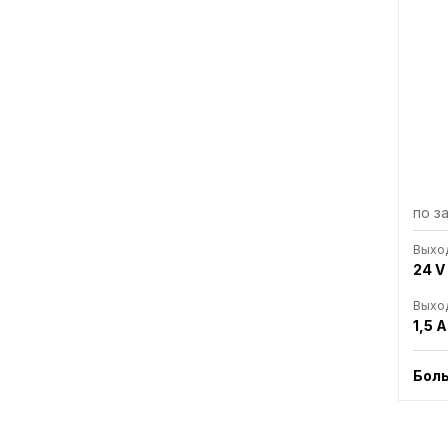
по з
Выхо
24 V
Выход
1,5 A
Бол