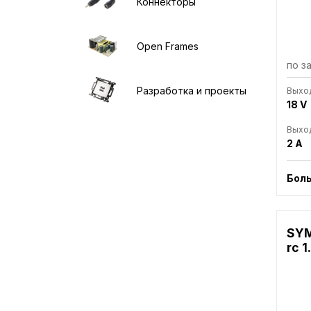
Коннекторы
Open Frames
по з
Разработка и проекты
Выхо
18 V
Выход
2 A
Бол
SYM
rc 1