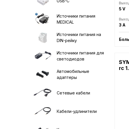
USB-C
Выхо
5 V
Источники питания
Выход
MEDICAL
3 A
Источники питания на
Бол
DIN-рейку
Источники питания для
светодиодов
SYM
rc 1
Автомобильные
адаптеры
Сетевые кабели
Кабели-удлинители