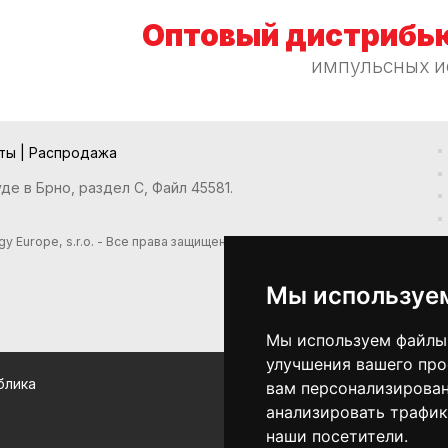
Оптовый дистрибью
импульсных и
кты
|
Распродажа
е в Брно, раздел С, Файл 45581.
y Europe, s.r.o. - Все права защищены
Мы используе
Мы используем файлы 
улучшения вашего про
блика
вам персонализирован
анализировать трафик
наши посетители.