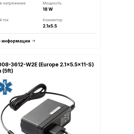
е напряжение
Мощность
18 W
й ток
Коннектор
2.1x5.5
 информации
08-3612-W2E (Europe 2.1x5.5x11-S)
 (5ft)