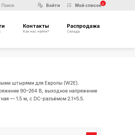
0
Войти
Мой список
ти
Контакты
Распродажа
с
Как нас найти?
Склада
ными штырями для Европы (W2E).
ряжение 90–264 В, выходное напряжение
тная — 1.5 м, с DC-разъёмом 2.1×5.5.