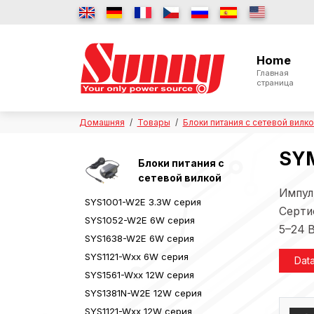
Home
Главная
страница
Домашняя
Товары
Блоки питания с сетевой вилк
SYM
Блоки питания с
сетевой вилкой
Импул
SYS1001-W2E 3.3W серия
Серти
SYS1052-W2E 6W серия
5–24 В
SYS1638-W2E 6W серия
SYS1121-Wxx 6W серия
Dat
SYS1561-Wxx 12W серия
SYS1381N-W2E 12W серия
SYS1121-Wxx 12W серия