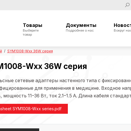
Товары
Документы
Новос
Выберите
Подробнее о нас
Вокруг на
товар
ой
SYM1008-Wxx 36W серия
1008-Wxx 36W серия
ьсные сетевые адаптеры настенного типа с фиксирован
фицированные для применения в медицине. Входное нап
, мощность 11–36 Вт, ток 2.1–1.5 А. Длина кабеля стандар
asheet SYM1008-Wxx series.pdf