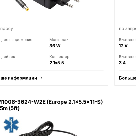
апросу
по запр
дное напряжение
Мощность
Выходно
36 W
12 V
ной ток
Коннектор
Выходно
2.1x5.5
3 A
ьше информации
Больше
1008-3624-W2E (Europe 2.1x5.5x11-S)
.5m (5ft)