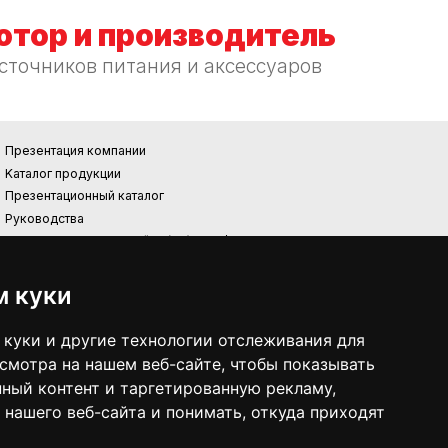
тор и производитель
сточников питания и аксессуаров
Презентация компании
Kаталог продукции
Презентационный каталог
Руководства
Требования к экодизайну (EU) 2019/1782
REACH
RoHS
м куки
Фотоэлектрическая электростанция
куки и другие технологии отслеживания для
смотра на нашем веб-сайте, чтобы показывать
ный контент и таргетированную рекламу,
 нашего веб-сайта и понимать, откуда приходят