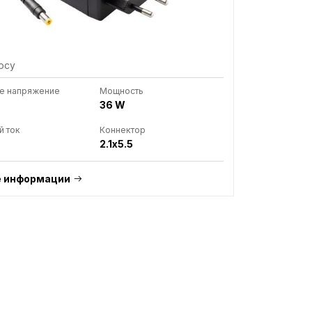
осу
е напряжение
Мощность
36 W
й ток
Коннектор
2.1x5.5
 информации