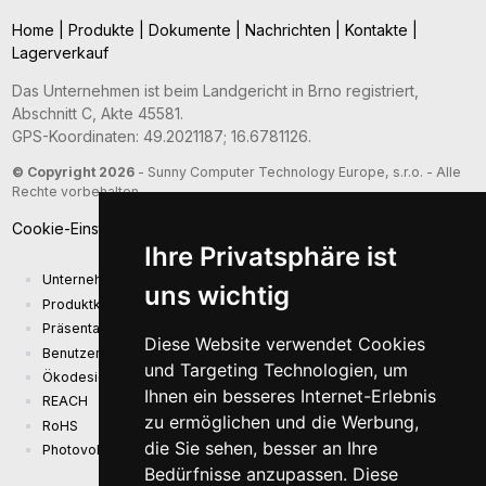
Home
|
Produkte
|
Dokumente
|
Nachrichten
|
Kontakte
|
Lagerverkauf
Das Unternehmen ist beim Landgericht in Brno registriert,
Abschnitt C, Akte 45581.
GPS-Koordinaten: 49.2021187; 16.6781126.
© Copyright 2026
- Sunny Computer Technology Europe, s.r.o. - Alle
Rechte vorbehalten
Cookie-Einstellungen
Ihre Privatsphäre ist
Unternehmenspräsentation
uns wichtig
Produktkatalog
Präsentationskatalog
Diese Website verwendet Cookies
Benutzerhandbuch und Sicherheitsinformationen
und Targeting Technologien, um
Ökodesign-Anforderungen (EU) 2019/1782
Ihnen ein besseres Internet-Erlebnis
REACH
zu ermöglichen und die Werbung,
RoHS
die Sie sehen, besser an Ihre
Photovoltaikanlage
Bedürfnisse anzupassen. Diese