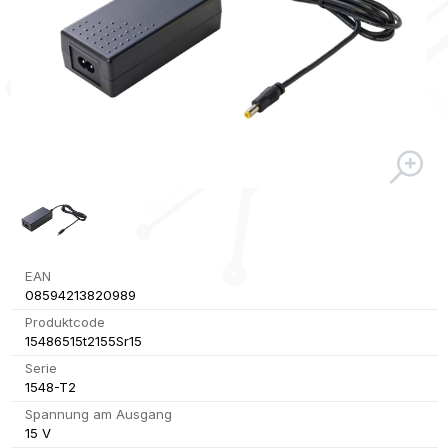
EAN
08594213820989
Produktcode
15486515t2155Sr15
Serie
1548-T2
Spannung am Ausgang
15 V