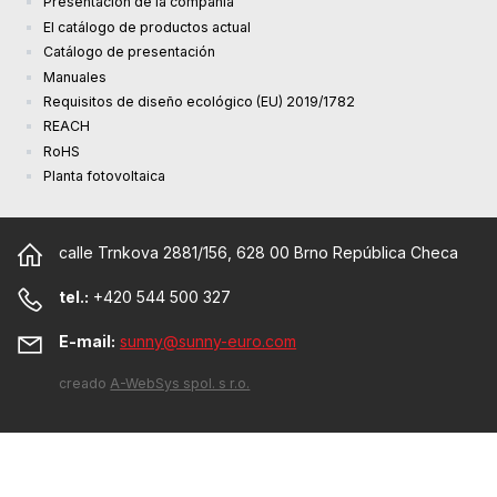
Presentación de la compañía
El catálogo de productos actual
Catálogo de presentación
Manuales
Requisitos de diseño ecológico (EU) 2019/1782
REACH
RoHS
Planta fotovoltaica
calle Trnkova 2881/156, 628 00 Brno República Checa
tel.:
+420 544 500 327
E-mail:
sunny@sunny-euro.com
creado
A-WebSys spol. s r.o.