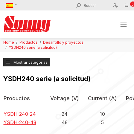
0
Home
Productos
Desarrollo y proyectos
YSDH240 serie (a solicitud)
Mostrar categorías
YSDH240 serie (a solicitud)
Productos
Voltage (V)
Current (A)
Po
YSDH-240-24
24
10
YSDH-240-48
48
5