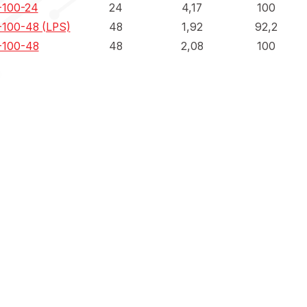
100-24
24
4,17
100
100-48 (LPS)
48
1,92
92,2
100-48
48
2,08
100