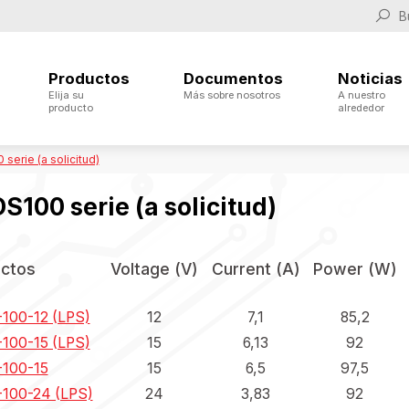
Productos
Documentos
Noticias
Elija su
Más sobre nosotros
A nuestro
producto
alrededor
serie (a solicitud)
S100 serie (a solicitud)
ctos
Voltage (V)
Current (A)
Power (W)
100-12 (LPS)
12
7,1
85,2
100-15 (LPS)
15
6,13
92
100-15
15
6,5
97,5
100-24 (LPS)
24
3,83
92