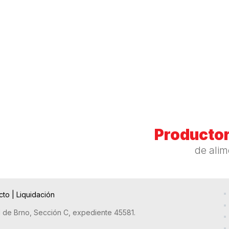
Productor
de ali
cto
|
Liquidación
l de Brno, Sección C, expediente 45581.