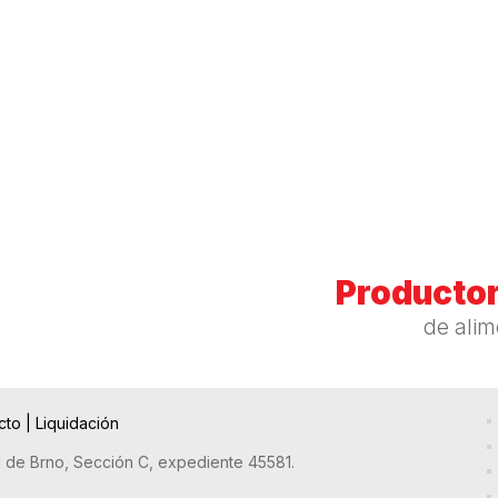
Productor
de ali
cto
|
Liquidación
l de Brno, Sección C, expediente 45581.