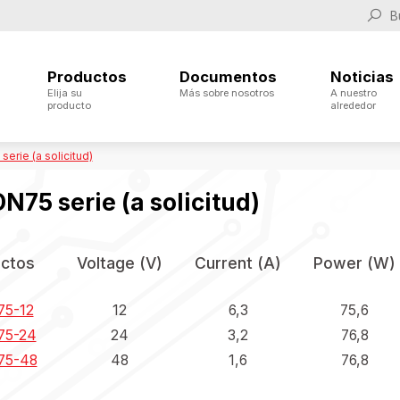
Productos
Documentos
Noticias
Elija su
Más sobre nosotros
A nuestro
producto
alrededor
erie (a solicitud)
N75 serie (a solicitud)
ctos
Voltage (V)
Current (A)
Power (W)
5-12
12
6,3
75,6
75-24
24
3,2
76,8
75-48
48
1,6
76,8