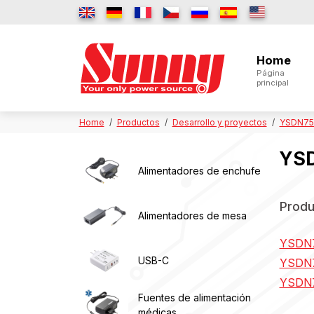
Home
Página
principal
Home
Productos
Desarrollo y proyectos
YSDN75 s
YSD
Alimentadores de enchufe
Produ
Alimentadores de mesa
YSDN7
USB-C
YSDN
YSDN
Fuentes de alimentación
médicas