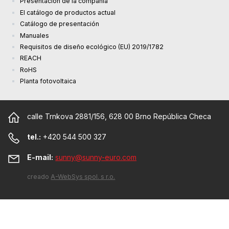
Presentación de la compañía
El catálogo de productos actual
Catálogo de presentación
Manuales
Requisitos de diseño ecológico (EU) 2019/1782
REACH
RoHS
Planta fotovoltaica
calle Trnkova 2881/156, 628 00 Brno República Checa
tel.:
+420 544 500 327
E-mail:
sunny@sunny-euro.com
creado
A-WebSys spol. s r.o.