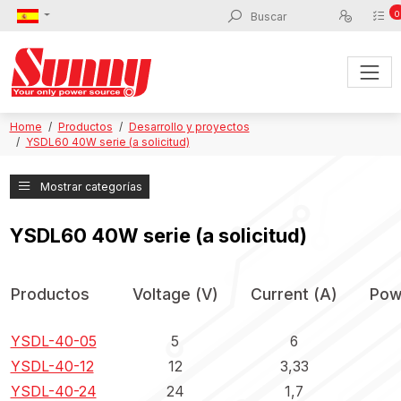
0
Home
Productos
Desarrollo y proyectos
YSDL60 40W sеrie (a solicitud)
Mostrar categorías
YSDL60 40W sеrie (a solicitud)
Productos
Voltage (V)
Current (A)
Pow
YSDL-40-05
5
6
YSDL-40-12
12
3,33
YSDL-40-24
24
1,7