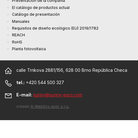
Presentación de la compañía
El catálogo de productos actual
Catálogo de presentación
Manuales
Requisitos de diseño ecológico (EU) 2019/1782
REACH
RoHS
Planta fotovoltaica
calle Trnkova 2881/156, 628 00 Brno República Checa
tel.:
+420 544 500 327
E-mail:
sunny@sunny-euro.com
creado
A-WebSys spol. s r.o.