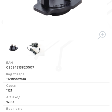
EAN
08594213820507
Код товара
1121rhacw3u
Серия
1121
AC-вход
W3U
Вес нетто